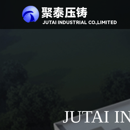
聚泰压铸
JUTAI INDUSTRIAL CO.,LIMITED
JUTAI I